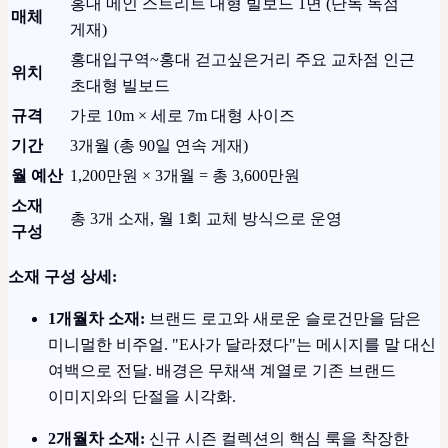
홍대 메인 스트리트 대형 빌보드 1면 (단독 독점
매체
게재)
홍대입구역~홍대 걷고싶은거리 주요 교차점 인근
위치
초대형 빌보드
규격
가로 10m × 세로 7m 대형 사이즈
기간
3개월 (총 90일 연속 게재)
월 예산
1,200만원 × 3개월 = 총 3,600만원
소재
총 3개 소재, 월 1회 교체 방식으로 운영
구성
소재 구성 상세:
1개월차 소재:
브랜드 로고와 새로운 슬로건만을 담은
미니멀한 비주얼. "E사가 달라졌다"는 메시지를 말 대신
여백으로 전달. 배경은 무채색 계열로 기존 브랜드
이미지와의 단절을 시각화.
2개월차 소재:
신규 시즌 컬렉션의 핵심 룩을 착장한