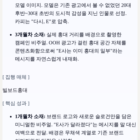
모델 이미지. 모델은 기존 광고에서 볼 수 없었던 20대
후반~30대 초반의 도시적 감성을 지닌 인물로 선정.
카피는 "다시, E"로 압축.
3개월차 소재:
실제 홍대 거리를 배경으로 촬영한
캠페인 비주얼. OOH 광고가 걸린 홍대 공간 자체를
콘텐츠화함으로써 "E사는 이미 홍대의 일부"라는
메시지를 자연스럽게 내재화.
[
집행 매체
]
빌보드
홍대
[
핵심 성과
]
1개월차 소재:
브랜드 로고와 새로운 슬로건만을 담은
미니멀한 비주얼. "E사가 달라졌다"는 메시지를 말 대신
여백으로 전달. 배경은 무채색 계열로 기존 브랜드