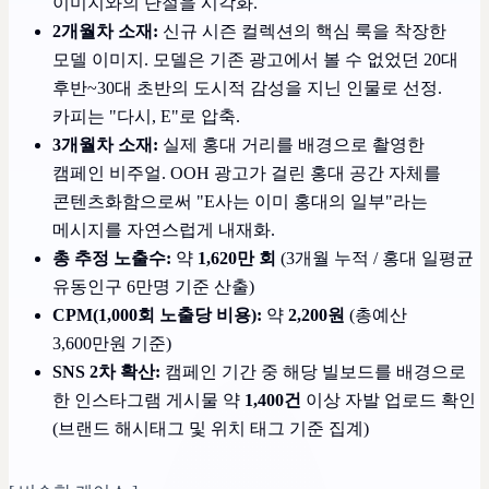
이미지와의 단절을 시각화.
2개월차 소재:
신규 시즌 컬렉션의 핵심 룩을 착장한
모델 이미지. 모델은 기존 광고에서 볼 수 없었던 20대
후반~30대 초반의 도시적 감성을 지닌 인물로 선정.
카피는 "다시, E"로 압축.
3개월차 소재:
실제 홍대 거리를 배경으로 촬영한
캠페인 비주얼. OOH 광고가 걸린 홍대 공간 자체를
콘텐츠화함으로써 "E사는 이미 홍대의 일부"라는
메시지를 자연스럽게 내재화.
총 추정 노출수:
약
1,620만 회
(3개월 누적 / 홍대 일평균
유동인구 6만명 기준 산출)
CPM(1,000회 노출당 비용):
약
2,200원
(총예산
3,600만원 기준)
SNS 2차 확산:
캠페인 기간 중 해당 빌보드를 배경으로
한 인스타그램 게시물 약
1,400건
이상 자발 업로드 확인
(브랜드 해시태그 및 위치 태그 기준 집계)