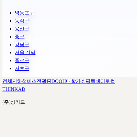
영등포구
동작구
용산구
중구
강남구
서울 전역
종로구
서초구
전체
지하철
버스
전광판
DOOH
대학가
쇼핑몰
쉘터
로컬
THINK
AD
(주)싱커드