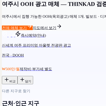
여주시 OOH 광고 매체 — THINKAD 검증
여주시에서 집행 가능한 OOH(옥외광고) 매체 1개. 빌보드 · 디
전체 매체 보기
지도에서 보기
검증
즉시예약(안내)
신세계 여주 프리미엄 아울렛 전광판 광고
전국 · DOOH
₩500만/월
제작비·부가세 별도
비교
담기
다른 지구로 찾기
근처·인근 지구