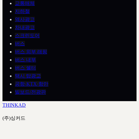
교통매체
지하철
역사광고
차내광고
스크린도어
버스
버스 외부 래핑
버스 내부
버스 쉘터
택시 탑광고
공항·KTX·항만
빌보드/전광판
THINK
AD
(주)싱커드