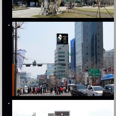
양호 · 60점
집행 이력·리뷰·데이터 완성도 기반 산정
₩500만
·
월
Verified
⚡
즉시 예약(안내)
✅
집행 검증
DOOH
종로3가 화영빌딩 전광판 광고
종로구
양호 · 60점
집행 이력·리뷰·데이터 완성도 기반 산정
₩500만
·
월
Verified
⚡
즉시 예약(안내)