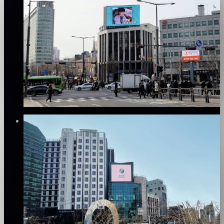
DOOH
서대문 신한은행 전광판 광고
서대문구
양호 · 60점
집행 이력·리뷰·데이터 완성도 기반 산정
₩800만
·
월
Verified
⚡
즉시 예약(안내)
✅
집행 검증
DOOH
신촌 31 전광판 광고
서대문구