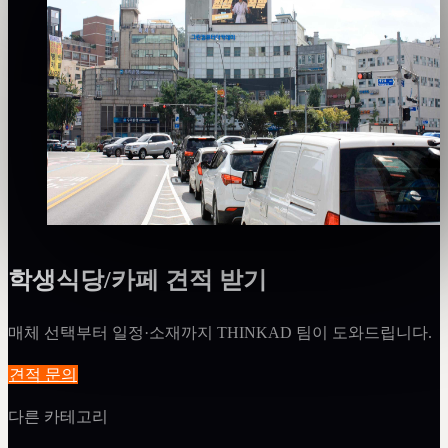
✅
집행 검증
DOOH
신촌역 퀸즈빌딩 전광판 광고
마포구
양호 · 68점
집행 이력·리뷰·데이터 완성도 기반 산정
₩800만
·
월
학생식당/카페 견적 받기
매체 선택부터 일정·소재까지 THINKAD 팀이 도와드립니다.
견적 문의
다른 카테고리