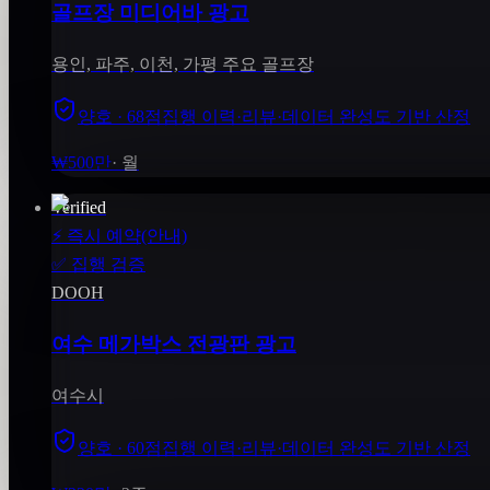
골프장 미디어바 광고
용인, 파주, 이천, 가평 주요 골프장
양호 · 68점
집행 이력·리뷰·데이터 완성도 기반 산정
₩500만
·
월
Verified
⚡
즉시 예약(안내)
✅
집행 검증
DOOH
여수 메가박스 전광판 광고
여수시
양호 · 60점
집행 이력·리뷰·데이터 완성도 기반 산정