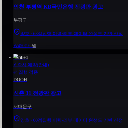
인천 부평역 KB국민은행 전광판 광고
부평구
양호 · 63점
집행 이력·리뷰·데이터 완성도 기반 산정
₩450만
·
월
Verified
⚡
즉시 예약(안내)
✅
집행 검증
DOOH
신촌 31 전광판 광고
서대문구
양호 · 60점
집행 이력·리뷰·데이터 완성도 기반 산정