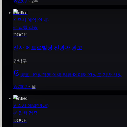
₩220만
·
2주
Verified
⚡
즉시 예약(안내)
✅
집행 검증
DOOH
신사 메트로빌딩 전광판 광고
강남구
양호 · 63점
집행 이력·리뷰·데이터 완성도 기반 산정
₩700만
·
월
Verified
⚡
즉시 예약(안내)
✅
집행 검증
DOOH