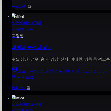
₩900만
·
월
Verified
⚡
즉시 예약(안내)
✅
집행 검증
고정형
게릴라 포스터 광고
주요 상권 (성수, 홍대, 강남, 신사, 이태원, 명동 등 광고주
양호 · 68점
집행 이력·리뷰·데이터 완성도 기반 산정
🆕 신규 등록
₩1,350
·
월
Verified
⚡
즉시 예약(안내)
✅
집행 검증