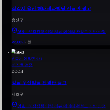
삼각지 용산 해태제과빌딩 전광판 광고
용산구
양호 · 63점
집행 이력·리뷰·데이터 완성도 기반 산정
₩500만
·
월
Verified
⚡
즉시 예약(안내)
✅
집행 검증
DOOH
강남 우신빌딩 전광판 광고
서초구
양호 · 60점
집행 이력·리뷰·데이터 완성도 기반 산정