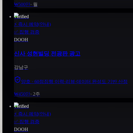
₩500만
·
월
Verified
⚡
즉시 예약(안내)
✅
집행 검증
DOOH
신사 성현빌딩 전광판 광고
강남구
양호 · 60점
집행 이력·리뷰·데이터 완성도 기반 산정
₩450만
·
2주
Verified
⚡
즉시 예약(안내)
✅
집행 검증
DOOH