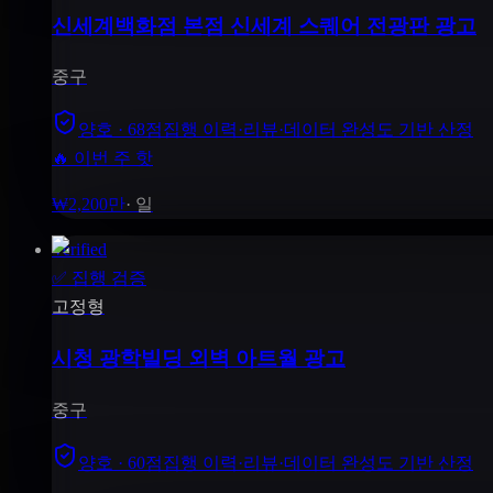
신세계백화점 본점 신세계 스퀘어 전광판 광고
중구
양호 · 68점
집행 이력·리뷰·데이터 완성도 기반 산정
🔥 이번 주 핫
₩2,200만
·
일
Verified
✅
집행 검증
고정형
시청 광학빌딩 외벽 아트월 광고
중구
양호 · 60점
집행 이력·리뷰·데이터 완성도 기반 산정