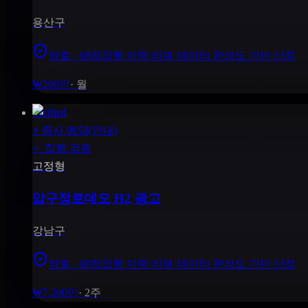
용산구
양호 · 68점
집행 이력·리뷰·데이터 완성도 기반 산정
₩200만
·
월
Verified
⚡
즉시 예약(안내)
✅
집행 검증
고정형
압구정로데오 H2 광고
강남구
양호 · 60점
집행 이력·리뷰·데이터 완성도 기반 산정
₩7,200만
·
2주