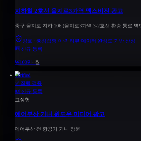
지하철 2호선 을지로3가역 맥스비전 광고
중구 을지로 지하 106 (을지로3가역 3-2호선 환승 통로 벽
양호 · 68점
집행 이력·리뷰·데이터 완성도 기반 산정
🆕 신규 등록
₩100만
·
월
Verified
✅
집행 검증
🆕
신규 등록
고정형
에어부산 기내 윈도우 미디어 광고
에어부산 전 항공기 기내 창문