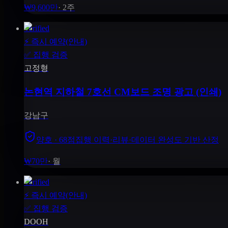
₩9,600만
·
2주
Verified
⚡
즉시 예약(안내)
✅
집행 검증
고정형
논현역 지하철 7호선 CM보드 조명 광고 (인쇄)
강남구
양호 · 68점
집행 이력·리뷰·데이터 완성도 기반 산정
₩70만
·
월
Verified
⚡
즉시 예약(안내)
✅
집행 검증
DOOH