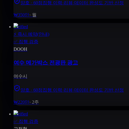
양호 · 60점
집행 이력·리뷰·데이터 완성도 기반 산정
₩350만
·
월
Verified
⚡
즉시 예약(안내)
✅
집행 검증
DOOH
여수 메가박스 전광판 광고
여수시
양호 · 60점
집행 이력·리뷰·데이터 완성도 기반 산정
₩220만
·
2주
Verified
✅
집행 검증
고정형