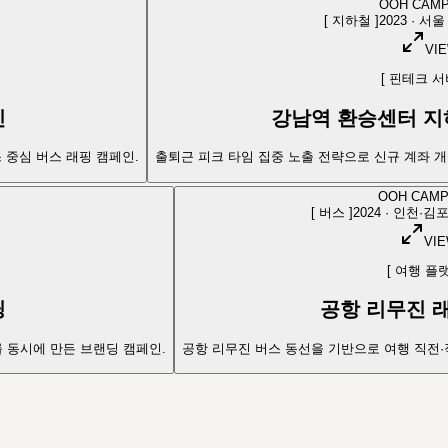
OOH CAMP
[
지하철
]
2023
·
서울
VI
[
핀테크 서
인
강남역 환승센터 지
 중심 버스 래핑 캠페인.
출퇴근 피크 타임 집중 노출 전략으로 신규 계좌 
OOH CAMP
[
버스
]
2024
·
인천·김포
VI
[
여행 플
딩
공항 리무진 
 동시에 만든 브랜딩 캠페인.
공항 리무진 버스 동선을 기반으로 여행 직전·