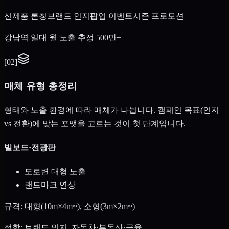
신제품 론칭
브랜드 인지
팝업 이벤트
시즌 프로모션
강남역 일대 월 노출 추정 500만+
[
02
]
매체 유형 총정리
형태와 노출 환경에 따라 매체가 나뉩니다. 캠페인 목표(인지
vs 전환)에 맞는 포맷을 고르는 것이 첫 단계입니다.
빌보드·전광판
도로변 대형 노출
랜드마크 연상
규격: 대형(10m×4m~), 소형(3m×2m~)
적합: 브랜드 인지, 자동차·부동산·금융