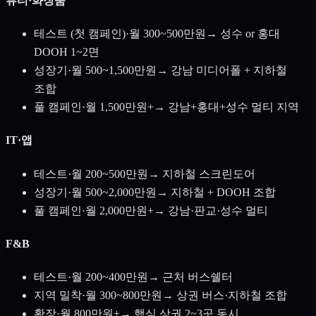
뷰티·화장품
테스트 (첫 캠페인)
·
월 300~500만원
→
성수 or 홍대
DOOH 1~2면
성장기
·
월 500~1,500만원
→
강남 미디어폴 + 지하철
조합
풀 캠페인
·
월 1,500만원+
→
강남+홍대+성수 멀티 지역
IT·앱
테스트
·
월 200~500만원
→
지하철 스크린도어
성장기
·
월 500~2,000만원
→
지하철 + DOOH 조합
풀 캠페인
·
월 2,000만원+
→
강남·판교·성수 멀티
F&B
테스트
·
월 200~400만원
→
근처 버스쉘터
지역 밀착
·
월 300~800만원
→
상권 버스·지하철 조합
확장
·
월 800만원+
→
핵심 상권 2~3곳 동시