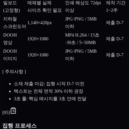
빌보드
매체별 실제
인쇄 해상도 72dpi
제작 기간
(고정형)
사이즈 확인 필요
이상
1~2주
지하철
JPG·PNG / 5MB
1,140×420px
제출 D-7
스크린도어
이하
DOOH
MP4 H.264 / 15초
1920×1080
제출 D-7
영상
·30초 / 5~50MB
DOOH
JPG·PNG / 5MB
1920×1080
제출 D-7
이미지
이하
[
주의사항
]
소재 제출 마감: 집행 시작 D-7 이전
텍스트는 전체 면적 30% 이하 권장
3초 룰: 핵심 메시지를 3초 안에 전달
[
05
]
집행 프로세스