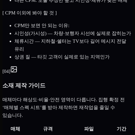
나쁜 CPM: 노출 추정만 높고 시인성·체류가 낮은 매체
[
CPM 이외에 봐야 할 것
]
CPM만 보면 안 되는 이유:
시인성(가시성) — 차량·보행자 시선에 실제로 잡히는가
체류시간 — 지하철·쉘터는 TV보다 길어 메시지 전달
유리
상권 질 — 타깃 고객이 실제로 있는 지역인가
[
04
]
소재 제작 가이드
매체마다 해상도·비율·안전 영역이 다릅니다. 집행 확정 전
‘매체별 스펙 시트’를 받아 제작하면 재작업을 줄일 수
있습니다.
매체
규격
파일
기간