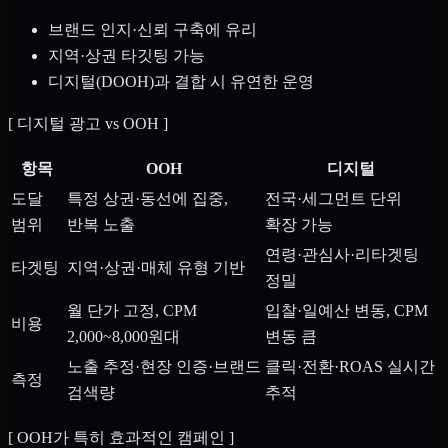
브랜드 인지·신뢰 구축에 유리
지역·상권 타깃팅 가능
디지털(DOOH)과 결합 시 유연한 운영
[
디지털 광고 vs OOH
]
항목
OOH
디지털
도달
특정 상권·동선에 집중,
전국·세그먼트 단위
범위
반복 노출
확장 가능
연령·관심사·리타겟팅
타겟팅
지역·상권·매체 유형 기반
정밀
월 단가 고정, CPM
입찰·일예산 변동, CPM
비용
2,000~8,000원대
변동 큼
노출 추정·현장 인증·브랜드
클릭·전환·ROAS 실시간
측정
검색량
추적
[
OOH가 특히 효과적인 캠페인
]