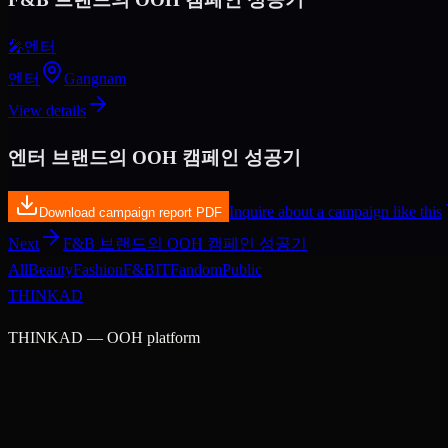
🎤
엔터
엔터
Gangnam
View details
엔터 브랜드의 OOH 캠페인 성공기
Inquire about a campaign like this
Download campaign report PDF
Next
F&B 브랜드의 OOH 캠페인 성공기
All
Beauty
Fashion
F&B
IT
Fandom
Public
THINK
AD
THINKAD — OOH platform