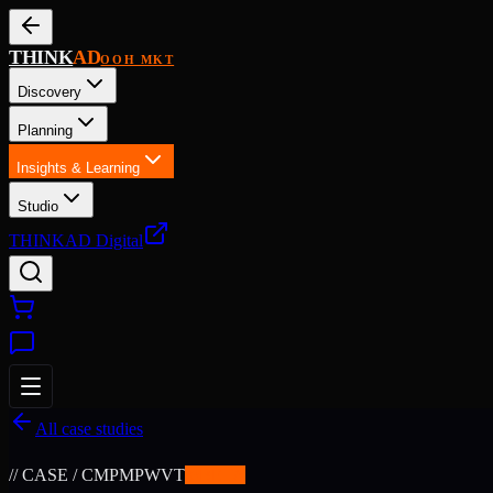
THINK
AD
OOH MKT
Discovery
Planning
Insights & Learning
Studio
THINKAD Digital
All case studies
// CASE / CMPMPWVT
✨
BETA