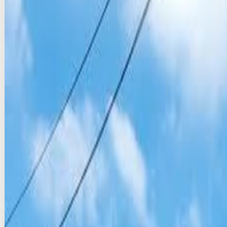
Verified
성수 SPACE-S50 외벽 아트월 광고
seoul · 고정형
₩25M/per 2 weeks
Production & VAT extra
Compare
Add
Verified
Instant (info)
지하철 2호선 강남역 아트플랫폼 광고
seoul · DOOH
₩5M/per 2 weeks