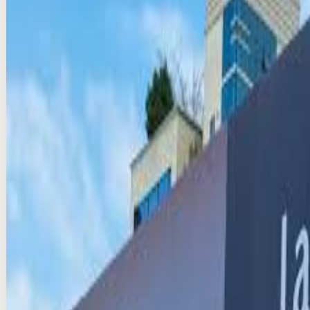
₩25M/per 2 weeks
Production & VAT extra
Compare
Add
Verified
Instant (info)
이태원 한남 스퀘어 광고
seoul · 고정형
₩54M/per 2 weeks
Production & VAT extra
Compare
Add
Verified
Instant (info)
신사 휴먼타워 H-STATION 전광판 광고