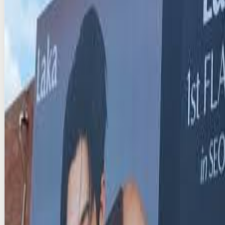
seoul · DOOH
₩15M/per month
Production & VAT extra
Compare
Add
Verified
Instant (info)
교대역 일이타워 전광판 광고
seoul · DOOH
₩12M/per month
Production & VAT extra
Compare
Add
Verified