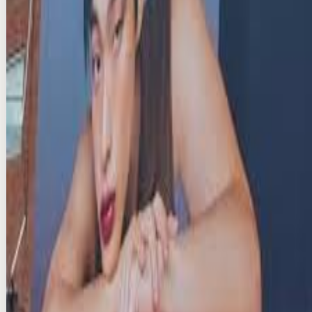
명동 AVENUE 42 미디어폴 광고
seoul · DOOH
₩40M/per month
Production & VAT extra
Compare
Add
Verified
Instant (info)
도산대로 BMW빌딩 전광판 광고
seoul · DOOH
₩8M/per month
Production & VAT extra