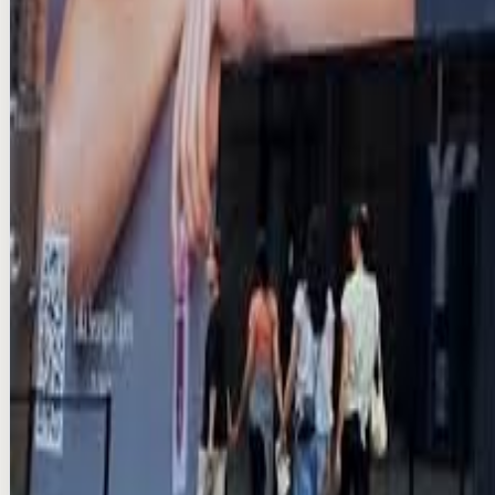
Compare
Add
Verified
Instant (info)
도산대로 백영빌딩 전광판 광고
seoul · DOOH
₩15M/per month
Production & VAT extra
Compare
Add
Verified
Instant (info)
일산 디지털 스페이스 전광판 광고
seoul · DOOH
₩10M/per month