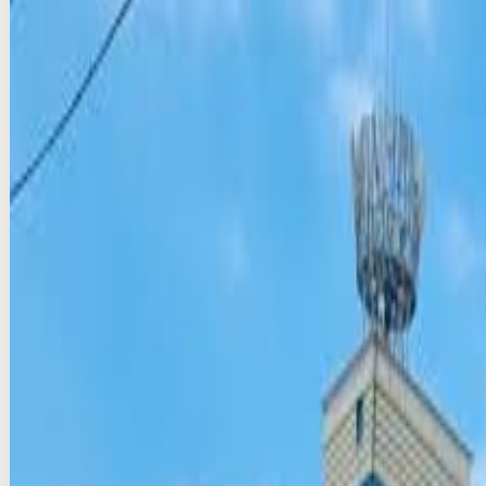
Production & VAT extra
Compare
Add
Verified
Instant (info)
명동 미디어폴 디지털 광고
seoul · DOOH
₩700,000/per day
Production & VAT extra
Compare
Add
Verified
Instant (info)
홍대입구 고종환빌딩 그래피티 외벽 광고
seoul · 고정형