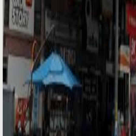
스타필드 빌리지 운정점 LED 전광판 광고
national · DOOH
₩3M/per month
Production & VAT extra
Compare
Add
Verified
Instant (info)
스타필드 안성점 LED 전광판 광고
national · DOOH
₩5M/per month
Production & VAT extra