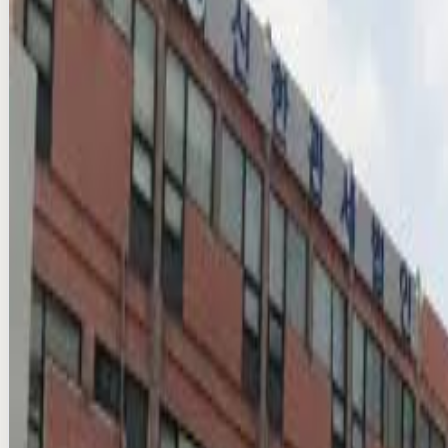
₩10M/per month
Production & VAT extra
Compare
Add
Verified
Instant (info)
AK플라자 분당점 스퀘어 LED 광고
national · DOOH
₩4M/per month
Production & VAT extra
Compare
Add
Verified
Instant (info)
스타필드 하남점 LED 전광판 광고