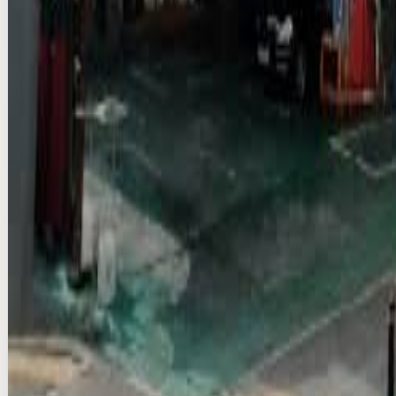
Compare
Add
Verified
Instant (info)
고촌역 김포 고촌 전광판 광고
national · DOOH
₩3M/per month
Production & VAT extra
Compare
Add
Verified
Instant (info)
스타필드 부천점 LED 전광판 광고
national · DOOH
₩3M/per month