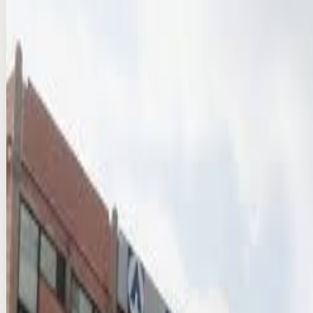
Production & VAT extra
Compare
Add
Verified
Instant (info)
성수역 디지털 성수15 2호선 지하철 광고
seoul · DOOH
₩15M/per month
Production & VAT extra
Compare
Add
Verified
Instant (info)
성남 페퍼저축은행 본점 전광판
national · DOOH