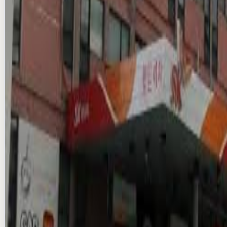
national · DOOH
₩7M/per month
Production & VAT extra
Compare
Add
Verified
Instant (info)
디저트랩 이마트24 서울숲점 LED 사이니지 광고
seoul · DOOH
₩3M/per month
Production & VAT extra
Compare
Add
Verified
Instant (info)